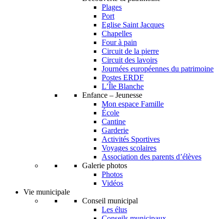
Plages
Port
Eglise Saint Jacques
Chapelles
Four à pain
Circuit de la pierre
Circuit des lavoirs
Journées européennes du patrimoine
Postes ERDF
L’Île Blanche
Enfance – Jeunesse
Mon espace Famille
École
Cantine
Garderie
Activités Sportives
Voyages scolaires
Association des parents d’élèves
Galerie photos
Photos
Vidéos
Vie municipale
Conseil municipal
Les élus
Conseils municipaux