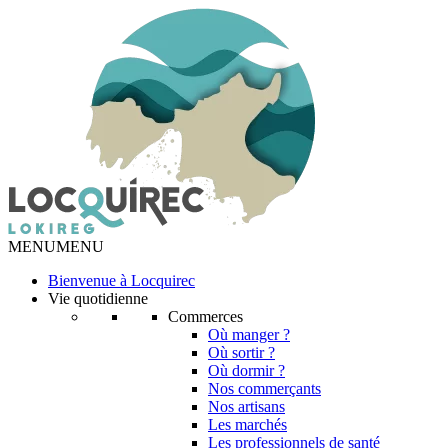
MENU
MENU
Bienvenue à Locquirec
Vie quotidienne
Commerces
Où manger ?
Où sortir ?
Où dormir ?
Nos commerçants
Nos artisans
Les marchés
Les professionnels de santé