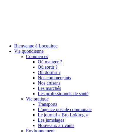
Bienvenue à Locquirec
Vie quotidienne
Commerces
Où manger ?
Où sortir ?
Où dormir ?
Nos commerçants
Nos artisans
Les marchés
Les professionnels de santé
Vie pratique
Transports
L’agence postale communale
Le journal « Bro Lokireg »
Les jumelages
Nouveaux arrivants
Environnement