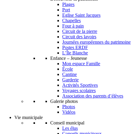
Plages
Port
Eglise Saint Jacques
Chapelles
Four à pain
Circuit de la pierre
Circuit des lavoirs
Journées européennes du patrimoine
Postes ERDF
L’Île Blanche
Enfance – Jeunesse
Mon espace Famille
École
Cantine
Garderie
Activités Sportives
Voyages scolaires
Association des parents d’élèves
Galerie photos
Photos
Vidéos
Vie municipale
Conseil municipal
Les élus
Conseils municipaux