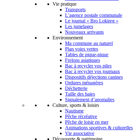
Vie pratique
Transports
L’agence postale communale
Le journal « Bro Lokireg »
Les jumelages
Nouveaux arrivants
Environnement
Ma commune au naturel
Plan voies vertes
Tables de pique-nique
Frelons asiatiques
Bac à recycler vos piles
Bac à recycler vos journaux
Dispositifs déjections canines
Ordures ménagères
Déchetterie
Taille des haies
Signalement d’anomalies
Culture, sports & loisirs
Nautisme
Pêche récréative
Pêche de loisir en mer
Animations sportives & culturelles
Vie associative
Découverte & patrimoine