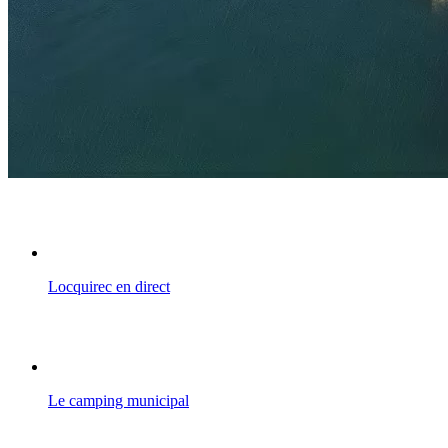
Locquirec en direct
Le camping municipal