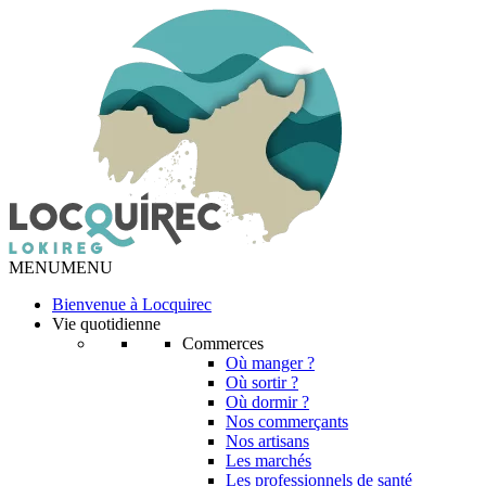
MENU
MENU
Bienvenue à Locquirec
Vie quotidienne
Commerces
Où manger ?
Où sortir ?
Où dormir ?
Nos commerçants
Nos artisans
Les marchés
Les professionnels de santé