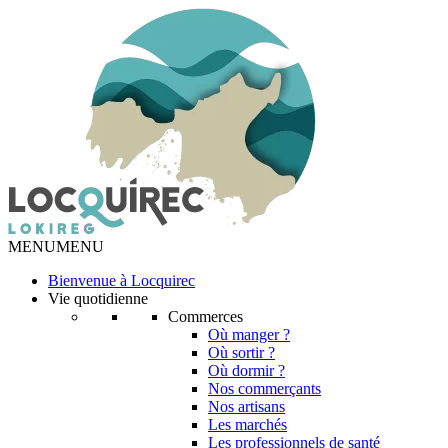
MENU
MENU
Bienvenue à Locquirec
Vie quotidienne
Commerces
Où manger ?
Où sortir ?
Où dormir ?
Nos commerçants
Nos artisans
Les marchés
Les professionnels de santé