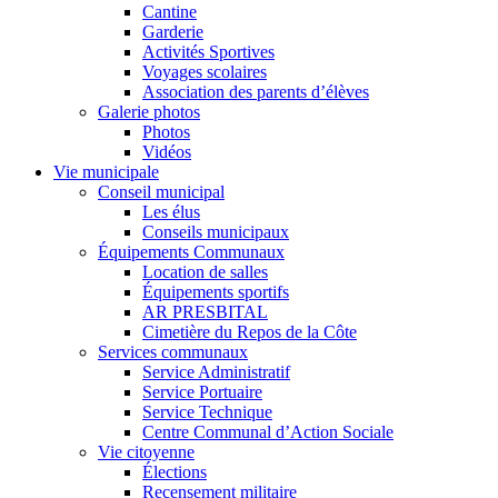
Cantine
Garderie
Activités Sportives
Voyages scolaires
Association des parents d’élèves
Galerie photos
Photos
Vidéos
Vie municipale
Conseil municipal
Les élus
Conseils municipaux
Équipements Communaux
Location de salles
Équipements sportifs
AR PRESBITAL
Cimetière du Repos de la Côte
Services communaux
Service Administratif
Service Portuaire
Service Technique
Centre Communal d’Action Sociale
Vie citoyenne
Élections
Recensement militaire