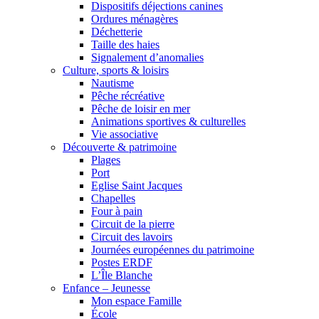
Dispositifs déjections canines
Ordures ménagères
Déchetterie
Taille des haies
Signalement d’anomalies
Culture, sports & loisirs
Nautisme
Pêche récréative
Pêche de loisir en mer
Animations sportives & culturelles
Vie associative
Découverte & patrimoine
Plages
Port
Eglise Saint Jacques
Chapelles
Four à pain
Circuit de la pierre
Circuit des lavoirs
Journées européennes du patrimoine
Postes ERDF
L’Île Blanche
Enfance – Jeunesse
Mon espace Famille
École