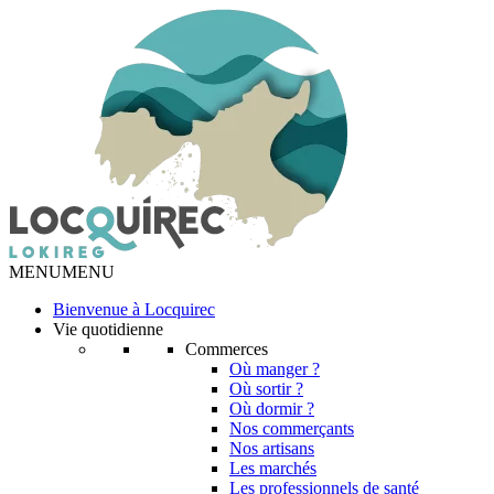
MENU
MENU
Bienvenue à Locquirec
Vie quotidienne
Commerces
Où manger ?
Où sortir ?
Où dormir ?
Nos commerçants
Nos artisans
Les marchés
Les professionnels de santé