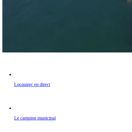
Locquirec en direct
Le camping municipal