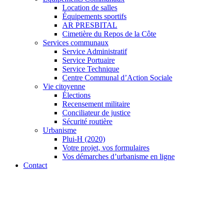
Location de salles
Équipements sportifs
AR PRESBITAL
Cimetière du Repos de la Côte
Services communaux
Service Administratif
Service Portuaire
Service Technique
Centre Communal d’Action Sociale
Vie citoyenne
Élections
Recensement militaire
Conciliateur de justice
Sécurité routière
Urbanisme
Plui-H (2020)
Votre projet, vos formulaires
Vos démarches d’urbanisme en ligne
Contact