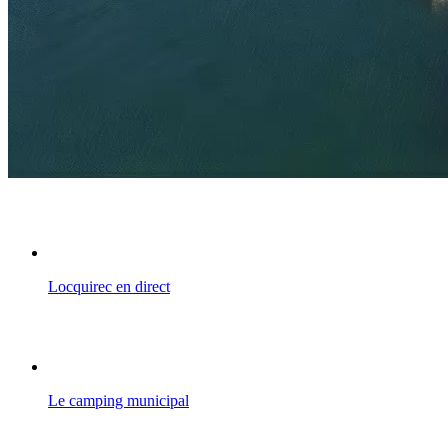
Locquirec en direct
Le camping municipal