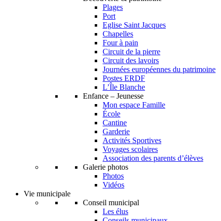
Plages
Port
Eglise Saint Jacques
Chapelles
Four à pain
Circuit de la pierre
Circuit des lavoirs
Journées européennes du patrimoine
Postes ERDF
L’Île Blanche
Enfance – Jeunesse
Mon espace Famille
École
Cantine
Garderie
Activités Sportives
Voyages scolaires
Association des parents d’élèves
Galerie photos
Photos
Vidéos
Vie municipale
Conseil municipal
Les élus
Conseils municipaux