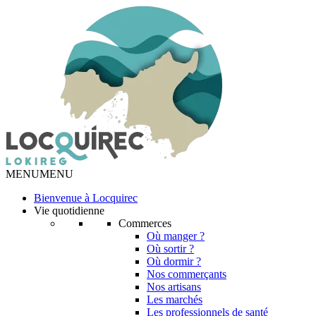
MENU
MENU
Bienvenue à Locquirec
Vie quotidienne
Commerces
Où manger ?
Où sortir ?
Où dormir ?
Nos commerçants
Nos artisans
Les marchés
Les professionnels de santé