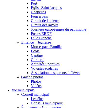
Port
Eglise Saint Jacques
Chapelles
Four à pain
Circuit de la pierre
Circuit des lavoirs
Journées européennes du patrimoine
Postes ERDF
L’Île Blanche
Enfance – Jeunesse
Mon espace Famille
École
Cantine
Garderie
Activités Sportives
Voyages scolaires
Association des parents d’élèves
Galerie photos
Photos
Vidéos
Vie municipale
Conseil municipal
Les élus
Conseils municipaux
Équipements Communaux