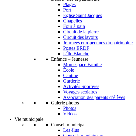
Plages
Port
Eglise Saint Jacques
Chapelles
Four à pain
Circuit de la pierre
Circuit des lavoirs
Journées européennes du patrimoine
Postes ERDF
L’Île Blanche
Enfance – Jeunesse
Mon espace Famille
École
Cantine
Garderie
Activités Sportives
Voyages scolaires
Association des parents d’élèves
Galerie photos
Photos
Vidéos
Vie municipale
Conseil municipal
Les élus
Conseils municipaux