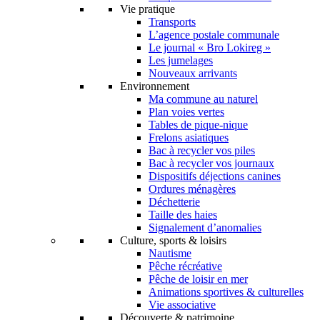
Vie pratique
Transports
L’agence postale communale
Le journal « Bro Lokireg »
Les jumelages
Nouveaux arrivants
Environnement
Ma commune au naturel
Plan voies vertes
Tables de pique-nique
Frelons asiatiques
Bac à recycler vos piles
Bac à recycler vos journaux
Dispositifs déjections canines
Ordures ménagères
Déchetterie
Taille des haies
Signalement d’anomalies
Culture, sports & loisirs
Nautisme
Pêche récréative
Pêche de loisir en mer
Animations sportives & culturelles
Vie associative
Découverte & patrimoine