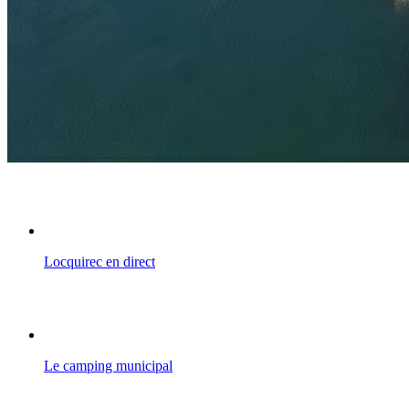
Locquirec en direct
Le camping municipal