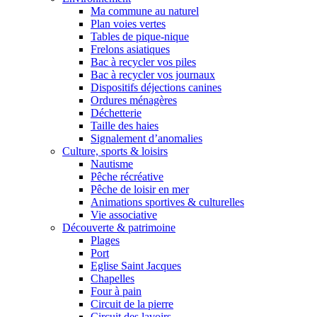
Ma commune au naturel
Plan voies vertes
Tables de pique-nique
Frelons asiatiques
Bac à recycler vos piles
Bac à recycler vos journaux
Dispositifs déjections canines
Ordures ménagères
Déchetterie
Taille des haies
Signalement d’anomalies
Culture, sports & loisirs
Nautisme
Pêche récréative
Pêche de loisir en mer
Animations sportives & culturelles
Vie associative
Découverte & patrimoine
Plages
Port
Eglise Saint Jacques
Chapelles
Four à pain
Circuit de la pierre
Circuit des lavoirs