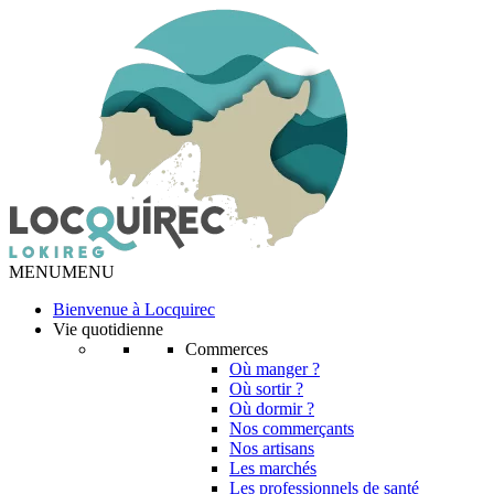
MENU
MENU
Bienvenue à Locquirec
Vie quotidienne
Commerces
Où manger ?
Où sortir ?
Où dormir ?
Nos commerçants
Nos artisans
Les marchés
Les professionnels de santé