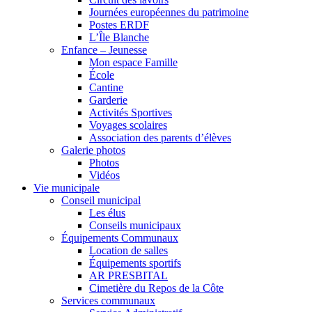
Journées européennes du patrimoine
Postes ERDF
L’Île Blanche
Enfance – Jeunesse
Mon espace Famille
École
Cantine
Garderie
Activités Sportives
Voyages scolaires
Association des parents d’élèves
Galerie photos
Photos
Vidéos
Vie municipale
Conseil municipal
Les élus
Conseils municipaux
Équipements Communaux
Location de salles
Équipements sportifs
AR PRESBITAL
Cimetière du Repos de la Côte
Services communaux