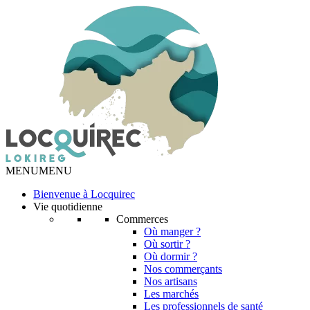
MENU
MENU
Bienvenue à Locquirec
Vie quotidienne
Commerces
Où manger ?
Où sortir ?
Où dormir ?
Nos commerçants
Nos artisans
Les marchés
Les professionnels de santé