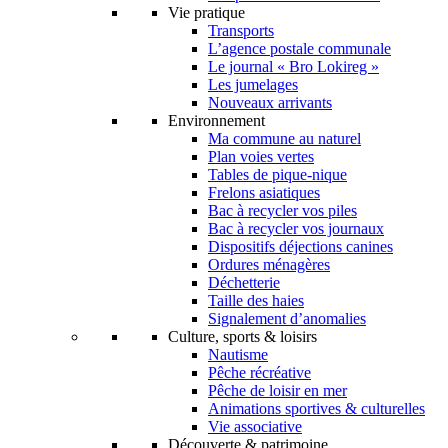
Vie pratique
Transports
L’agence postale communale
Le journal « Bro Lokireg »
Les jumelages
Nouveaux arrivants
Environnement
Ma commune au naturel
Plan voies vertes
Tables de pique-nique
Frelons asiatiques
Bac à recycler vos piles
Bac à recycler vos journaux
Dispositifs déjections canines
Ordures ménagères
Déchetterie
Taille des haies
Signalement d’anomalies
Culture, sports & loisirs
Nautisme
Pêche récréative
Pêche de loisir en mer
Animations sportives & culturelles
Vie associative
Découverte & patrimoine