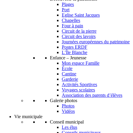
Plages
Port
Eglise Saint Jacques
Chapelles
Four à pain
Circuit de la pierre
Circuit des lavoirs
Journées européennes du patrimoine
Postes ERDF
L’Île Blanche
Enfance – Jeunesse
Mon espace Famille
École
Cantine
Garderie
Activités Sportives
Voyages scolaires
Association des parents d’élèves
Galerie photos
Photos
Vidéos
Vie municipale
Conseil municipal
Les élus
Conseils municipaux