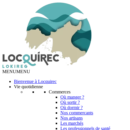
MENU
MENU
Bienvenue à Locquirec
Vie quotidienne
Commerces
Où manger ?
Où sortir ?
Où dormir ?
Nos commerçants
Nos artisans
Les marchés
Les professionnels de santé