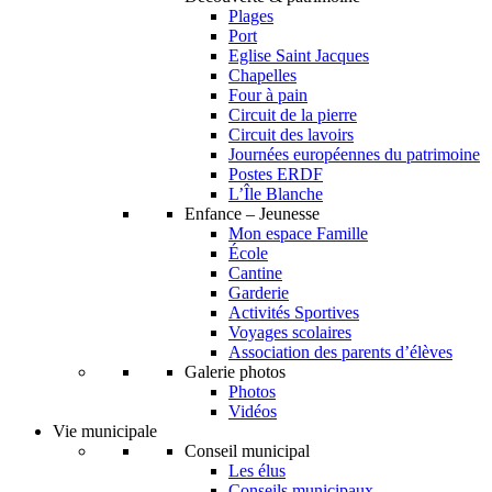
Plages
Port
Eglise Saint Jacques
Chapelles
Four à pain
Circuit de la pierre
Circuit des lavoirs
Journées européennes du patrimoine
Postes ERDF
L’Île Blanche
Enfance – Jeunesse
Mon espace Famille
École
Cantine
Garderie
Activités Sportives
Voyages scolaires
Association des parents d’élèves
Galerie photos
Photos
Vidéos
Vie municipale
Conseil municipal
Les élus
Conseils municipaux