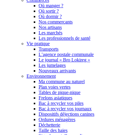
Commerces
Où manger ?
Où sortir ?
Où dormir ?
Nos commerçants
Nos artisans
Les marchés
Les professionnels de santé
Vie pratique
Transports
L’agence postale communale
Le journal « Bro Lokireg »
Les jumelages
Nouveaux arrivants
Environnement
Ma commune au naturel
Plan voies vertes
Tables de pique-nique
Frelons asiatiques
Bac à recycler vos piles
Bac à recycler vos journaux
Dispositifs déjections canines
Ordures ménagères
Déchetterie
Taille des haies