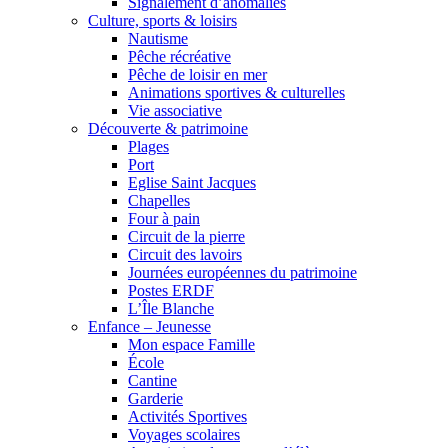
Signalement d’anomalies
Culture, sports & loisirs
Nautisme
Pêche récréative
Pêche de loisir en mer
Animations sportives & culturelles
Vie associative
Découverte & patrimoine
Plages
Port
Eglise Saint Jacques
Chapelles
Four à pain
Circuit de la pierre
Circuit des lavoirs
Journées européennes du patrimoine
Postes ERDF
L’Île Blanche
Enfance – Jeunesse
Mon espace Famille
École
Cantine
Garderie
Activités Sportives
Voyages scolaires