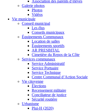
Association des parents d’élèves
Galerie photos
Photos
Vidéos
Vie municipale
Conseil municipal
Les élus
Conseils municipaux
Équipements Communaux
Location de salles
Équipements sportifs
AR PRESBITAL
Cimetière du Repos de la Côte
Services communaux
Service Administratif
Service Portuaire
Service Technique
Centre Communal d’Action Sociale
Vie citoyenne
Élections
Recensement militaire
Conciliateur de justice
Sécurité routière
Urbanisme
Plui-H (2020)