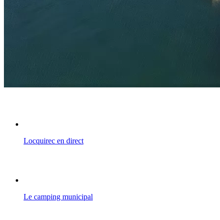
Locquirec en direct
Le camping municipal