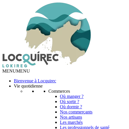
MENU
MENU
Bienvenue à Locquirec
Vie quotidienne
Commerces
Où manger ?
Où sortir ?
Où dormir ?
Nos commerçants
Nos artisans
Les marchés
Les professionnels de santé